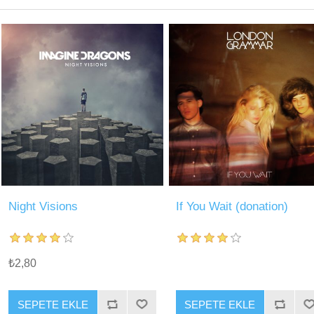
Night Visions
If You Wait (donation)
₺2,80
SEPETE EKLE
SEPETE EKLE